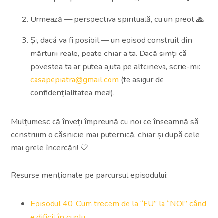
Urmează — perspectiva spirituală, cu un preot 🙏
Și, dacă va fi posibil — un episod construit din
mărturii reale, poate chiar a ta. Dacă simți că
povestea ta ar putea ajuta pe altcineva, scrie-mi:
casapepiatra@gmail.com
(te asigur de
confidențialitatea mea!).
Mulțumesc că înveți împreună cu noi ce înseamnă să
construim o căsnicie mai puternică, chiar și după cele
mai grele încercări! 🤍
Resurse menționate pe parcursul episodului:
Episodul 40: Cum trecem de la “EU” la “NOI” când
e dificil în cuplu