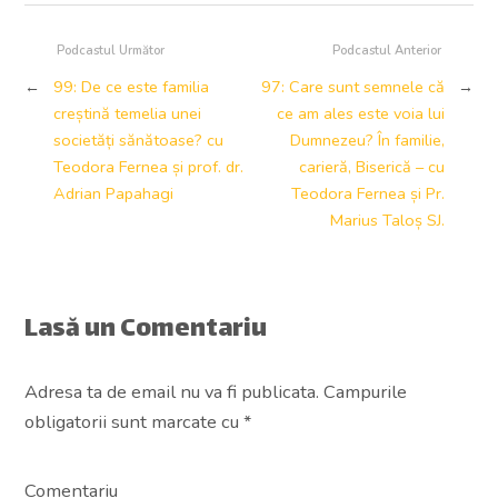
Podcastul Următor
Podcastul Anterior
←
99: De ce este familia
97: Care sunt semnele că
→
creștină temelia unei
ce am ales este voia lui
societăți sănătoase? cu
Dumnezeu? În familie,
Teodora Fernea și prof. dr.
carieră, Biserică – cu
Adrian Papahagi
Teodora Fernea și Pr.
Marius Taloș SJ.
Lasă un Comentariu
Adresa ta de email nu va fi publicata. Campurile
obligatorii sunt marcate cu
*
Comentariu