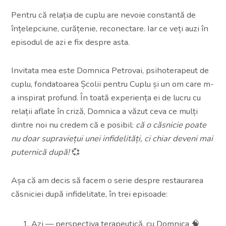
Pentru că relația de cuplu are nevoie constantă de
înțelepciune, curățenie, reconectare. Iar ce veți auzi în
episodul de azi e fix despre asta.
Invitata mea este Domnica Petrovai, psihoterapeut de
cuplu, fondatoarea Școlii pentru Cuplu și un om care m-
a inspirat profund. În toată experiența ei de lucru cu
relații aflate în criză, Domnica a văzut ceva ce mulți
dintre noi nu credem că e posibil:
că o căsnicie poate
nu doar supraviețui unei infidelități, ci chiar deveni mai
puternică după!
💞
Așa că am decis să facem o serie despre restaurarea
căsniciei după infidelitate, în trei episoade:
Azi — perspectiva terapeutică, cu Domnica 🧠