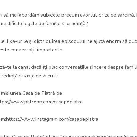
ori să mai abordăm subiecte precum avortul, criza de sarcină, 
me dificile legate de familie și credință?
le, like-urile și distribuirea episodului ne ajută enorm să d
este conversații importante.
-te la canal dacă îți plac conversațiile sincere despre famili
redință și viața de zi cu zi.
 misiunea Casa pe Piatră pe
tps://www.patreon.com/casapepiatra
am:https://www.instagram.com/casapepiatra
atea Casa pe Piatră:https://www.facebook.com/groups/casap