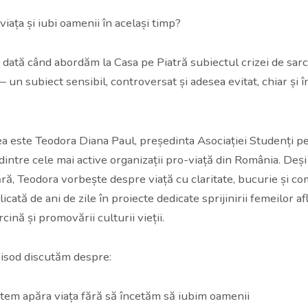
viața și iubi oamenii în același timp?
 dată când abordăm la Casa pe Piatră subiectul crizei de sarci
 un subiect sensibil, controversat și adesea evitat, chiar și î
ea este Teodora Diana Paul, președinta Asociației Studenți p
dintre cele mai active organizații pro-viață din România. Deși
ără, Teodora vorbește despre viață cu claritate, bucurie și c
licată de ani de zile în proiecte dedicate sprijinirii femeilor af
rcină și promovării culturii vieții.
pisod discutăm despre:
em apăra viața fără să încetăm să iubim oamenii