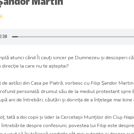
 Șandor Martin
26
mplă atunci când Îl cauți sincer pe Dumnezeu și descoperi c
 direcție la care nu te așteptai?
l de astăzi din Casa pe Piatră, vorbesc cu Filip Șandor Marti
profund personală: drumul său de la mediul protestant spre 
upă ani de întrebări, căutări și dorința de a înțelege mai bine 
soț, tată a doi copii și lider la Cercetașii Munților din Cluj-Nap
 întrebările despre confesiuni, povestea lui Filip este despre
e a vrut să își trăiască credința cât mai autentic și despre c