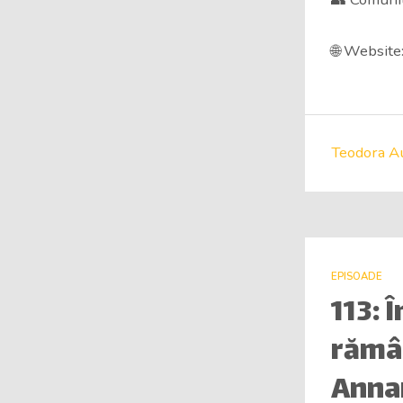
🌐 Website:
Teodora A
EPISOADE
113: 
rămân
Anna