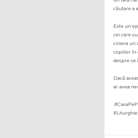
căutare a a
Este un ep
cei care su
cineva un 
copiilor în
despre ce 
Dacă aceas
ar avea ne
.#CasaPePi
#Liturghie