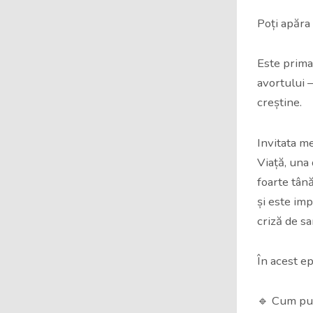
Poți apăra 
Este prima
avortului —
creștine.
Invitata m
Viață, una 
foarte tân
și este imp
criză de sa
În acest e
🔹 Cum put