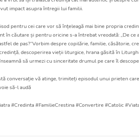
vut impact asupra întregii lui familii.
isod pentru cei care vor să înțeleagă mai bine propria credin
nt în căutare și pentru oricine s-a întrebat vreodată: „De ce 
astfel de pas?”Vorbim despre copilărie, familie, căsătorie, cr
 credință, descoperirea vieții liturgice, hrana găsită în Liturghi
înseamnă să urmezi cu sinceritate drumul pe care îl descoper
tă conversație vă atinge, trimiteți episodul unui prieten care
voie să-l audă
atra #Credinta #FamilieCrestina #Convertire #Catolic #Viat