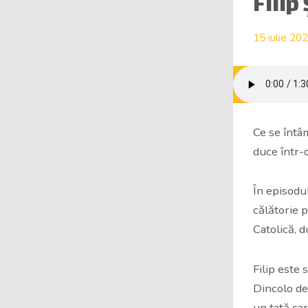
Filip
15 iulie 20
Ce se întâ
duce într-o
În episodu
călătorie 
Catolică, d
Filip este 
Dincolo de
un tată car