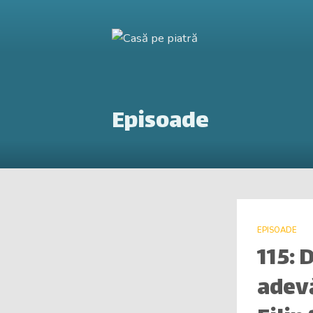
Episoade
EPISOADE
115: 
adevă