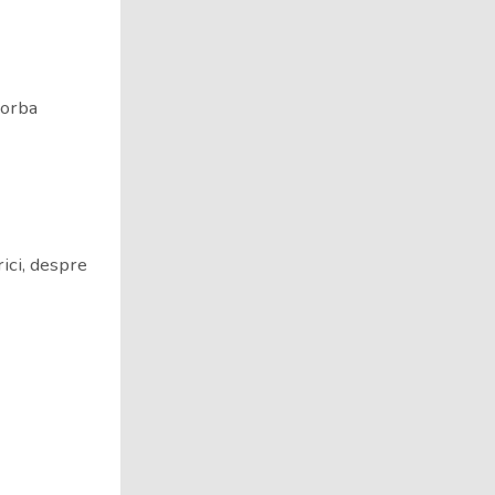
vorba
rici, despre