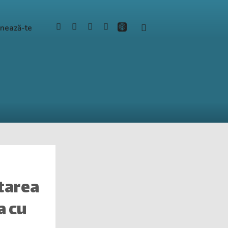
nează-te
utarea
a cu