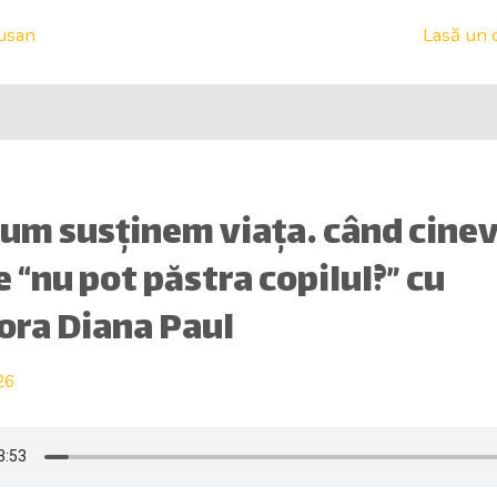
usan
Lasă un 
Cum susținem viața… când cine
 “nu pot păstra copilul?” cu
ora Diana Paul
26