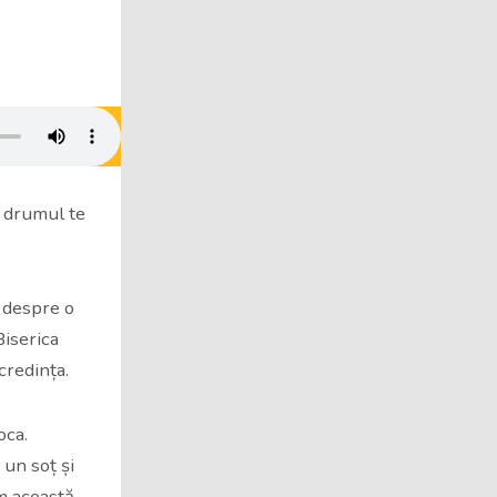
ă drumul te
n despre o
Biserica
credința.
oca.
 un soț și
um această