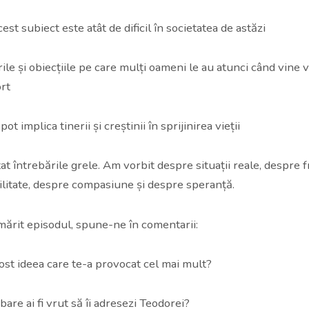
est subiect este atât de dificil în societatea de astăzi
ile și obiecțiile pe care mulți oameni le au atunci când vine 
rt
ot implica tinerii și creștinii în sprijinirea vieții
t întrebările grele. Am vorbit despre situații reale, despre f
litate, despre compasiune și despre speranță.
mărit episodul, spune-ne în comentarii:
fost ideea care te-a provocat cel mai mult?
bare ai fi vrut să îi adresezi Teodorei?