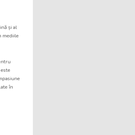
nă și al
n mediile
entru
 este
ompasiune
late în