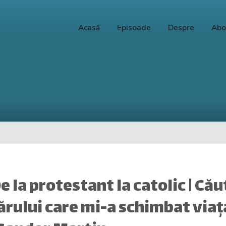
Acasă
Episoade
Despre
Abo
De la protestant la catolic | Că
rului care mi-a schimbat viaț