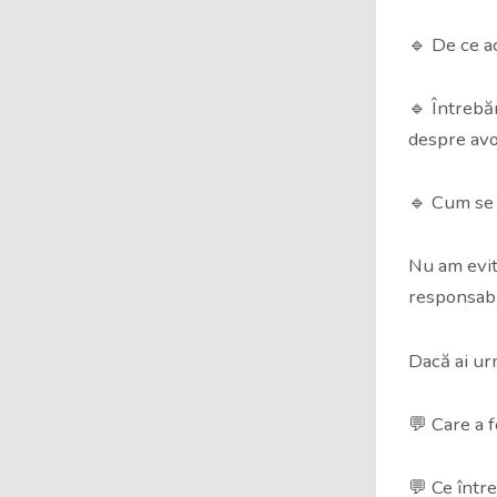
🔹 De ce ac
🔹 Întrebăr
despre avo
🔹 Cum se p
Nu am evita
responsabi
Dacă ai ur
💬 Care a 
💬 Ce între