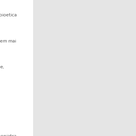
bioetica
ucem mai
e,
epiatra