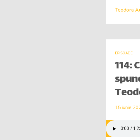
Teodora A
EPISOADE
114: 
spune
Teod
15 iunie 20