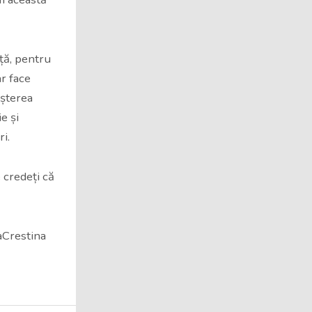
ță, pentru
ar face
eșterea
e și
i.
 credeți că
aCrestina