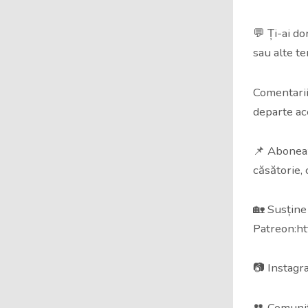
💬 Ți-ai d
sau alte te
Comentarii
departe ac
📌 Abonează
căsătorie, c
🏡 Susține
Patreon:ht
📷 Instagr
👥 Comunit