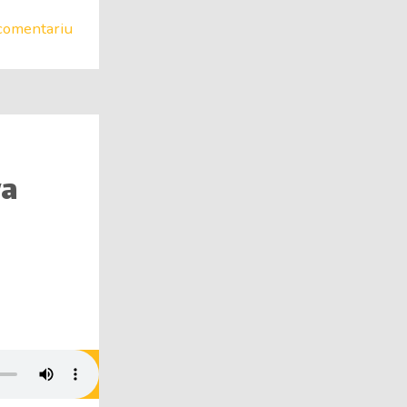
comentariu
va