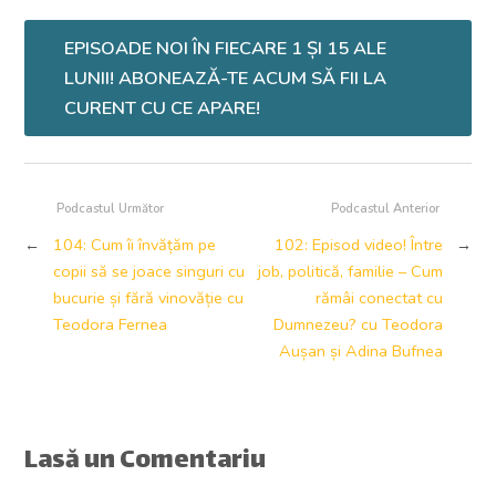
EPISOADE NOI ÎN FIECARE 1 ȘI 15 ALE
LUNII! ABONEAZĂ-TE ACUM SĂ FII LA
CURENT CU CE APARE!
Podcastul Următor
Podcastul Anterior
←
104: Cum îi învățăm pe
102: Episod video! Între
→
copii să se joace singuri cu
job, politică, familie – Cum
bucurie și fără vinovăție cu
rămâi conectat cu
Teodora Fernea
Dumnezeu? cu Teodora
Aușan și Adina Bufnea
Lasă un Comentariu